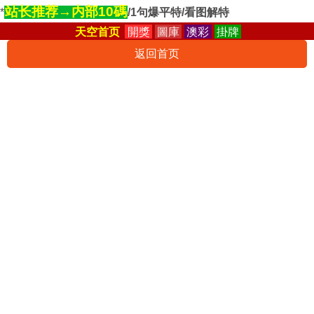
站长推荐→内部10碼
*
/1句爆平特/看图解特
天空首页
開獎
圖庫
澳彩
掛牌
返回首页