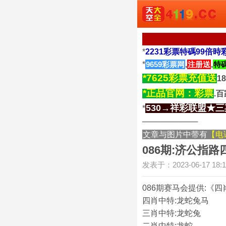
*
2231彩票特碼99倍時
*
9659彩票网
,
注册送
,
特碼
*7625彩票充值送
1
*正品官网：彩票
.
530→祥彩联盟★
*
──────────
文章与图片中带有
【电
086期:济公指
发表于：2023-06-17 18:1
086期赛马会提供:《
四肖中特:龙蛇兔马
三肖中特:龙蛇兔
二肖中特:龙蛇