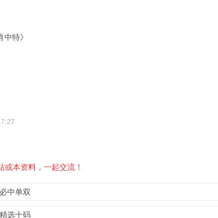
四肖中特》
7:27
站或本资料，一起交流！
路必中单双
路精选十码