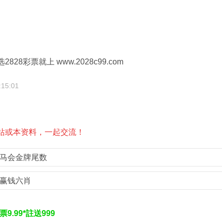
8彩票就上 www.2028c99.com
15:01
站或本资料，一起交流！
情马会金牌尾数
情赢钱六肖
票9.99*註送999