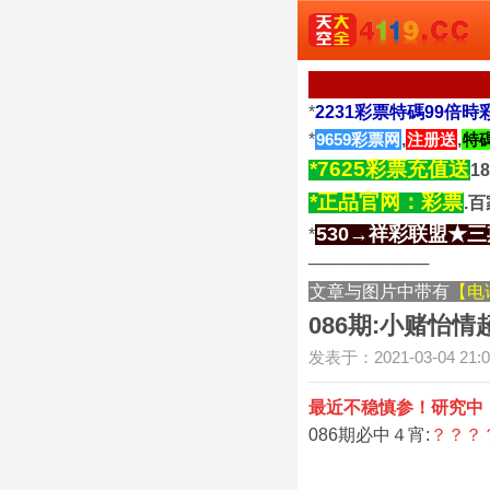
*
2231彩票特碼99倍時
*
9659彩票网
,
注册送
,
特碼
*7625彩票充值送
1
*正品官网：彩票
.
530→祥彩联盟★
*
──────────
文章与图片中带有
【电
086期:小赌怡
发表于：2021-03-04 21:0
最近不稳慎参！研究中
086期必中４宵:
？？？