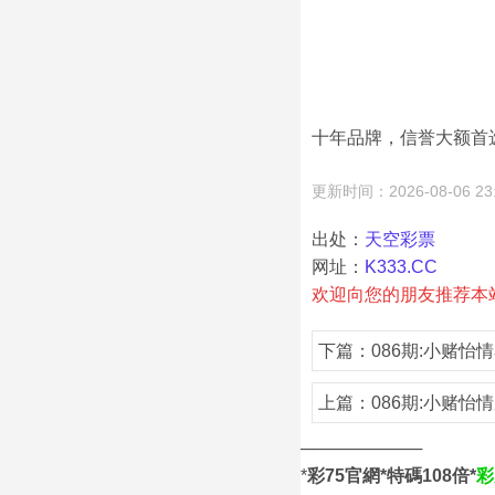
十年品牌，信誉大额首选282
更新时间：2026-08-06 23:
出处：
天空彩票
网址：
K333.CC
欢迎向您的朋友推荐本
下篇：
086期:小赌怡
上篇：
086期:小赌怡
──────────
*
彩75官網*特碼108倍*
彩